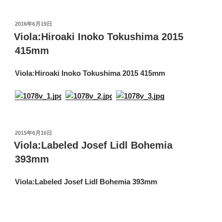
投
2016年6月19日
稿
Viola:Hiroaki Inoko Tokushima 2015
日:
415mm
Viola:Hiroaki Inoko Tokushima 2015 415mm
投
2015年6月16日
稿
Viola:Labeled Josef Lidl Bohemia
日:
393mm
Viola:Labeled Josef Lidl Bohemia 393mm