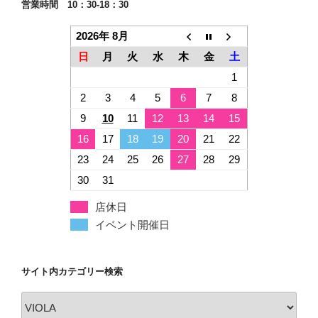
イベント開催日
サイト内カテゴリー検索
サ
イ
ト
内
（株）イズタ・バイオリン
カ
福岡市中央区大名2-9-29
テ
第２プリンスビル１F
ゴ
092-713-7536
リ
info@izuta-violin.co.jp
ー
検
索