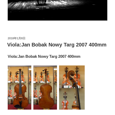
投
2018年1月8日
稿
Viola:Jan Bobak Nowy Targ 2007 400mm
日:
Viola:Jan Bobak Nowy Targ 2007 400mm