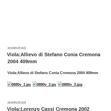
投
2015年5月15日
稿
Viola:Allievo di Stefano Conia Cremona
日:
2004 409mm
Viola:Allievo di Stefano Conia Cremona 2004 409mm
投
2015年2月15日
稿
Viola:Lorenzo Cassi Cremona 2002
日:
418mm
Viola:Lorenzo Cassi Cremona 2002 418mm