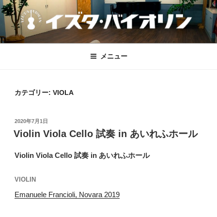
コ
ン
テ
ン
IZUTA-VIOLIN
イズタ・バイオリン
ツ
メニュー
へ
ス
キ
カテゴリー:
VIOLA
ッ
プ
投
2020年7月1日
稿
Violin Viola Cello 試奏 in あいれふホール
日:
Violin Viola Cello 試奏 in あいれふホール
VIOLIN
Emanuele Francioli, Novara 2019