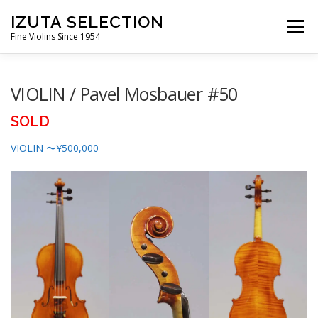
コ
IZUTA SELECTION
ン
メニュ
Fine Violins Since 1954
テ
ン
ツ
IZUTA-VIOLIN
バイオリン
バイオリン弓
VIOLIN / Pavel Mosbauer #50
へ
ス
SOLD
キ
ビオラ
ビオラ弓
チェロ
チェロ弓
ッ
VIOLIN 〜¥500,000
プ
コントラバス弓