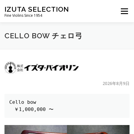
コ
IZUTA SELECTION
ン
メニュ
Fine Violins Since 1954
テ
ン
ツ
CELLO BOW チェロ弓
IZUTA-VIOLIN
バイオリン
バイオリン弓
へ
ス
キ
ビオラ
ビオラ弓
チェロ
チェロ弓
ッ
プ
コントラバス弓
2026年8月9日
Cello bow
　￥1,000,000 〜