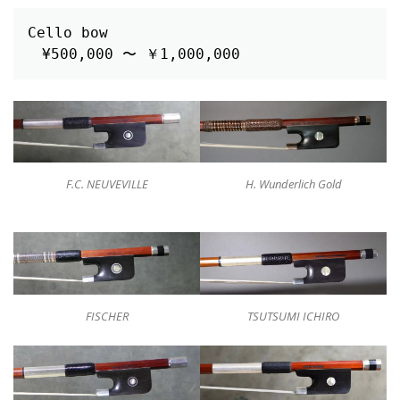
Cello bow
　¥500,000 〜 ￥1,000,000
H. Wunderlich Gold
F.C. NEUVEVILLE
TSUTSUMI ICHIRO
FISCHER