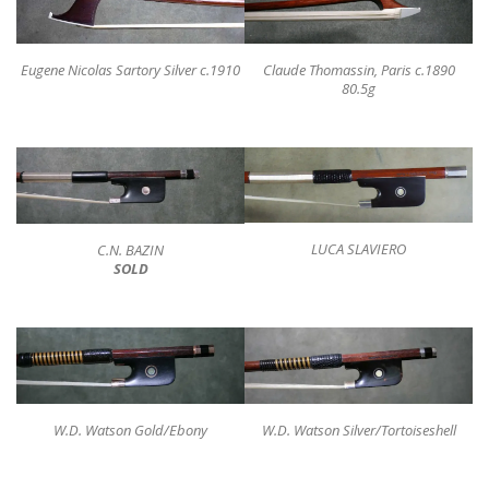
Eugene Nicolas Sartory Silver c.1910
Claude Thomassin, Paris c.1890
80.5g
LUCA SLAVIERO
C.N. BAZIN
SOLD
W.D. Watson Gold/Ebony
W.D. Watson Silver/Tortoiseshell