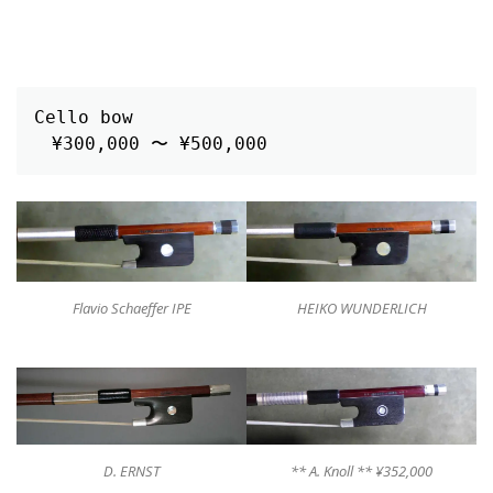
Cello bow
　¥300,000 〜 ¥500,000
Flavio Schaeffer IPE
HEIKO WUNDERLICH
D. ERNST
** A. Knoll ** ¥352,000