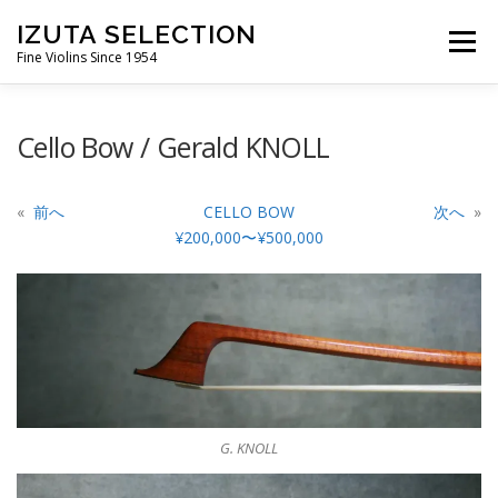
コ
IZUTA SELECTION
ン
メニュ
Fine Violins Since 1954
テ
ン
ツ
IZUTA-VIOLIN
バイオリン
バイオリン弓
Cello Bow / Gerald KNOLL
へ
ス
キ
ビオラ
ビオラ弓
チェロ
チェロ弓
«
前へ
CELLO BOW
次へ
»
ッ
¥200,000〜¥500,000
プ
コントラバス弓
G. KNOLL