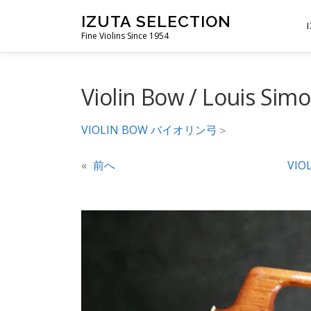
コ
IZUTA SELECTION
ン
Fine Violins Since 1954
テ
ン
ツ
Violin Bow / Louis Sim
へ
ス
VIOLIN BOW バイオリン弓
＞
キ
ッ
«
前へ
VIO
プ