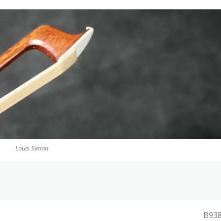
Louis Simon
B93