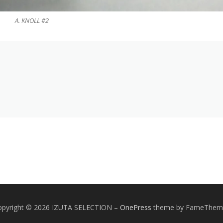
A. KNOLL #2
opyright © 2026 IZUTA SELECTION
–
OnePress
theme by FameThem