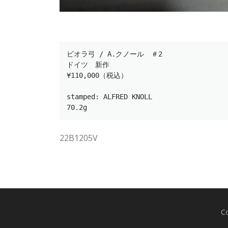
ビオラ弓 / A.クノール　＃2
ドイツ　新作
¥110,000（税込）
stamped: ALFRED KNOLL
70.2g
22B1205V
C