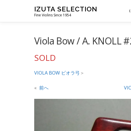
コ
IZUTA SELECTION
ン
Fine Violins Since 1954
テ
ン
ツ
Viola Bow / A. KNOLL #
へ
ス
SOLD
キ
ッ
VIOLA BOW ビオラ弓
＞
プ
«
前へ
VI