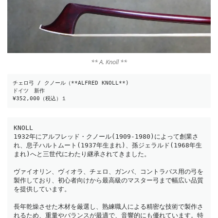
** A. Knoll **
チェロ弓 / クノール（**ALFRED KNOLL**)
ドイツ　新作
¥352,000（税込）１
KNOLL
1932年にアルフレッド・クノール(1909-1980)によって創業さ
れ、息子ハルトムート(1937年生まれ)、孫ジェラルド(1968年生
まれ)へと三世代にわたり継承されてきました。  
ヴァイオリン、ヴィオラ、チェロ、ガンバ、コントラバス用の弓を
製作しており、初心者向けから最高級のマスター弓まで幅広い品質
を提供しています。  
長年乾燥させた木材を厳選し、熟練職人による精密な技術で製作さ
れるため、重量やバランスが最適で、音響的にも優れています。特