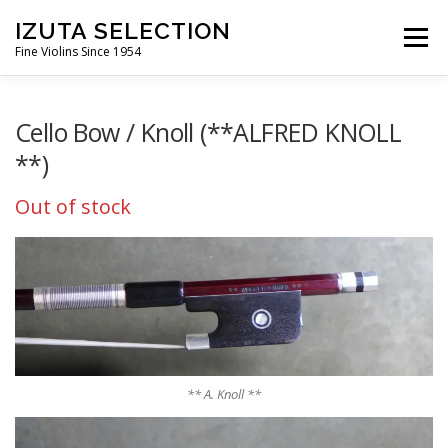
コ
IZUTA SELECTION
ン
メニュ
Fine Violins Since 1954
テ
ン
ツ
IZUTA-VIOLIN
バイオリン
バイオリン弓
Cello Bow / Knoll (**ALFRED KNOLL
へ
ス
**)
キ
ビオラ
ビオラ弓
チェロ
チェロ弓
ッ
Out of stock
プ
コントラバス弓
** A. Knoll **