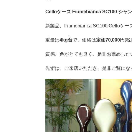
Celloケース Fiumebianca SC10
新製品、Fiumebianca SC100 Cell
重量は
4kg台
で、価格は
定価70,000円
(
質感、色がとても良く、是非お薦めした
先ずは、ご来店いただき、是非ご覧にな