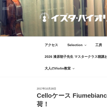
コ
ン
テ
ン
ツ
IZUTA-VIOLIN
イズタ・バイオリン
へ
ス
キ
アクセス
Selection
工房
ッ
プ
2026 漆原朝子先生 マスタークラス聴講
大人のViolin教室
投
2017年10月28日
稿
Celloケース Fiumebi
日:
荷！