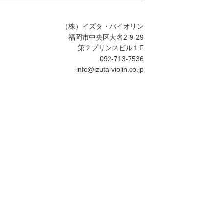
ト
内
カ
（株）イズタ・バイオリン
テ
福岡市中央区大名2-9-29
ゴ
第２プリンスビル１F
リ
092-713-7536
ー
info@izuta-violin.co.jp
検
索