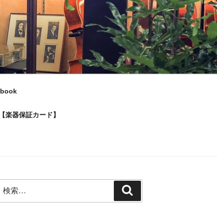
ebook
【楽器保証カード】
検
検
索:
索