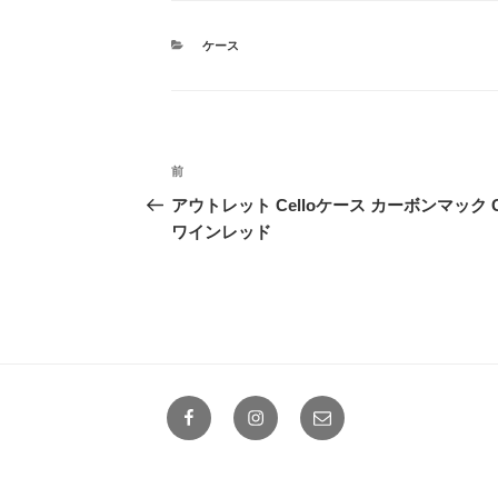
カ
ケース
テ
ゴ
リ
ー
投
前
前
稿
の
アウトレット Celloケース カーボンマック C
投
ワインレッド
ナ
稿
ビ
ゲ
ー
シ
Facebook
Instagram
メ
ョ
ー
ル
ン