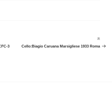
次
次
の
FC-3
Cello:Biagio Caruana Marsigliese 1933 Roma
投
稿