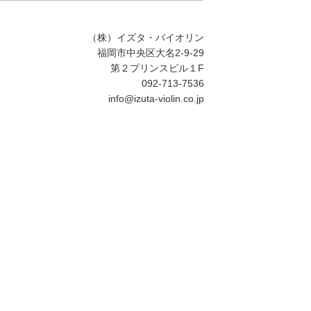
ト
内
カ
（株）イズタ・バイオリン
テ
福岡市中央区大名2-9-29
ゴ
第２プリンスビル１F
リ
092-713-7536
ー
info@izuta-violin.co.jp
検
索