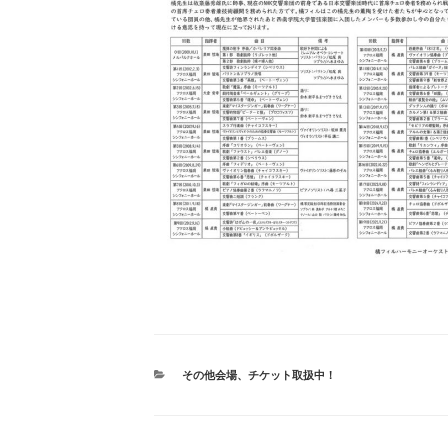
カ
その他会場
、
チケット取扱中！
テ
ゴ
リ
ー