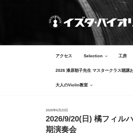
コ
ン
テ
ン
ツ
IZUTA-VIOLIN
イズタ・バイオリン
へ
ス
キ
アクセス
Selection
工房
ッ
プ
2026 漆原朝子先生 マスタークラス聴講
大人のViolin教室
投
2026年6月23日
稿
2026/9/20(日) 橘
日:
期演奏会