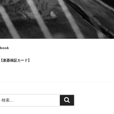
ebook
【楽器保証カード】
検
検
索:
索