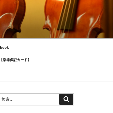
ebook
【楽器保証カード】
検
検
索:
索