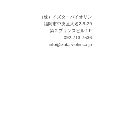
ト
内
カ
（株）イズタ・バイオリン
テ
福岡市中央区大名2-9-29
ゴ
第２プリンスビル１F
リ
092-713-7536
ー
info@izuta-violin.co.jp
検
索