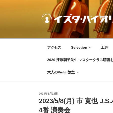
コ
ン
テ
ン
ツ
IZUTA-VIOLIN
イズタ・バイオリン
へ
ス
キ
アクセス
Selection
工房
ッ
プ
2026 漆原朝子先生 マスタークラス聴講
大人のViolin教室
投
2023年5月13日
稿
2023/5/8(月) 市 寛也
日:
4番 演奏会