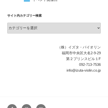
サイト内カテゴリー検索
サ
イ
ト
内
（株）イズタ・バイオリン
カ
福岡市中央区大名2-9-29
テ
第２プリンスビル１F
ゴ
092-713-7536
リ
info@izuta-violin.co.jp
ー
検
索
Facebook
Instagram
メ