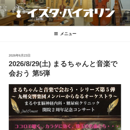
コ
ン
テ
ン
IZUTA-VIOLIN
イズタ・バイオリン
ツ
メニュー
へ
ス
キ
投
2026年6月23日
ッ
稿
2026/8/29(土) まるちゃんと音楽で
プ
日:
会おう 第5弾