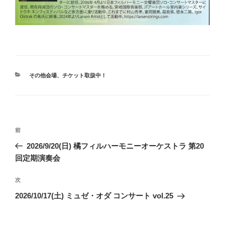
カ
その他会場
、
チケット取扱中！
テ
ゴ
リ
ー
投
前
前
稿
の
2026/9/20(日) 橘フィルハーモニーオーケストラ 第20
ナ
投
回定期演奏会
ビ
稿
ゲ
次
次
の
ー
2026/10/17(土) ミュゼ・オダ コンサート vol.25
投
シ
稿
ョ